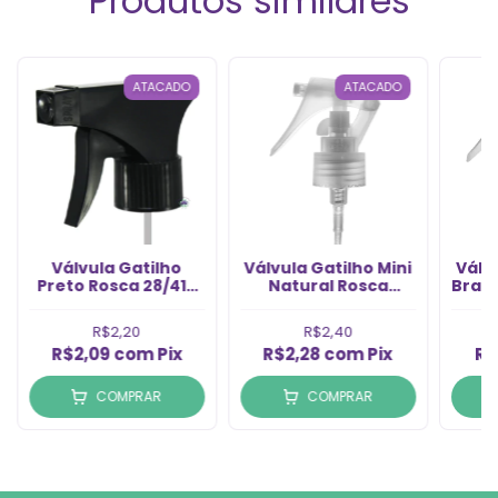
Produtos similares
ATACADO
ATACADO
Válvula Gatilho
Válvula Gatilho Mini
Válvu
Preto Rosca 28/410
Natural Rosca
Bran
(1un)
24/410 (1un)
R$2,20
R$2,40
R$2,09
com
Pix
R$2,28
com
Pix
R$
COMPRAR
COMPRAR