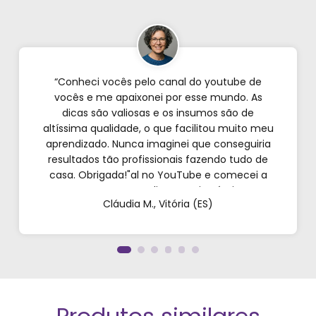
“Conheci vocês pelo canal do youtube de
vocês e me apaixonei por esse mundo. As
dicas são valiosas e os insumos são de
altíssima qualidade, o que facilitou muito meu
aprendizado. Nunca imaginei que conseguiria
resultados tão profissionais fazendo tudo de
casa. Obrigada!"al no YouTube e comecei a
testar em casa. As dicas são incríveis e os
Cláudia M., Vitória (ES)
produtos são exatamente como mostram nos
vídeos. Estou viciado em criar meu próprios
perfumes!”