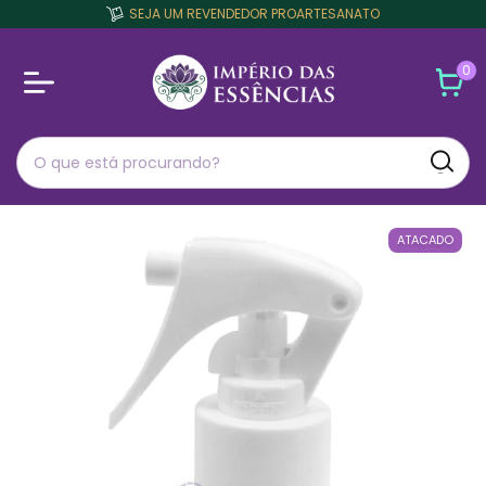
SEJA UM REVENDEDOR PROARTESANATO
0
ATACADO