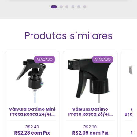
perfumes!”
Produtos similares
ATACADO
ATACADO
Válvula Gatilho Mini
Válvula Gatilho
Vá
Preta Rosca 24/410
Preto Rosca 28/410
Bran
(1un)
(1un)
R$2,40
R$2,20
R$2,28
com
Pix
R$2,09
com
Pix
R$