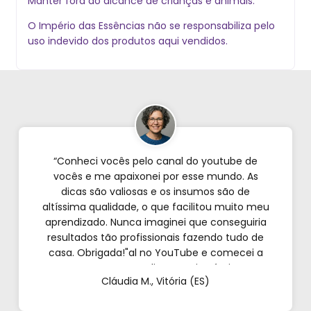
Manter fora do alcance de crianças e animais.
O Império das Essências não se responsabiliza pelo
uso indevido dos produtos aqui vendidos.
“Conheci vocês pelo canal do youtube de
vocês e me apaixonei por esse mundo. As
dicas são valiosas e os insumos são de
altíssima qualidade, o que facilitou muito meu
aprendizado. Nunca imaginei que conseguiria
resultados tão profissionais fazendo tudo de
casa. Obrigada!"al no YouTube e comecei a
testar em casa. As dicas são incríveis e os
Cláudia M., Vitória (ES)
produtos são exatamente como mostram nos
vídeos. Estou viciado em criar meu próprios