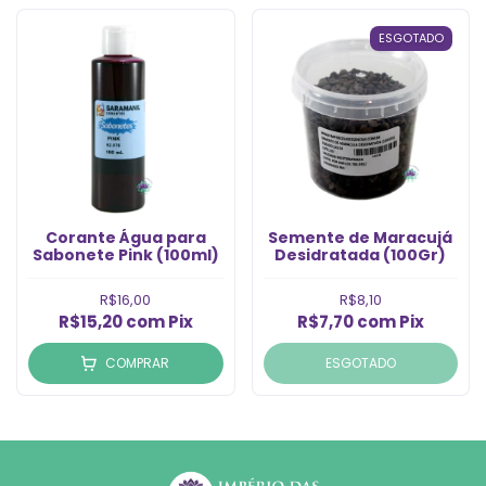
ESGOTADO
Corante Água para
Semente de Maracuj
Sabonete Pink (100ml)
Desidratada (100Gr)
R$16,00
R$8,10
R$15,20
com
Pix
R$7,70
com
Pix
COMPRAR
ESGOTADO