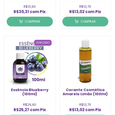
R$31,90
R$13,70
R$30,31
com
Pix
R$13,02
com
Pix
COMPRAR
COMPRAR
ATACADO
Essência Blueberry
Corante Cosmético
(100ml)
Amarelo Limão (100ml)
R$26,60
R$13,70
R$25,27
com
Pix
R$13,02
com
Pix