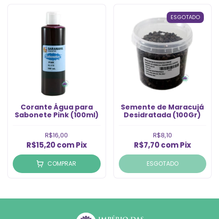
ESGOTADO
Corante Água para
Semente de Maracuj
Sabonete Pink (100ml)
Desidratada (100Gr)
R$16,00
R$8,10
R$15,20
com
Pix
R$7,70
com
Pix
COMPRAR
ESGOTADO