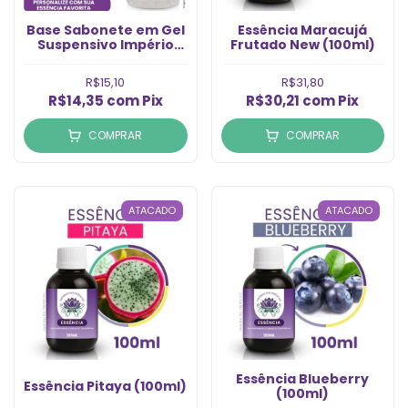
Base Sabonete em Gel
Essência Maracuj
Suspensivo Império
Frutado New (100ml)
(Lt)
R$15,10
R$31,80
R$14,35
com
Pix
R$30,21
com
Pix
COMPRAR
COMPRAR
ATACADO
ATACADO
Essência Blueberry
Essência Pitaya (100ml)
(100ml)