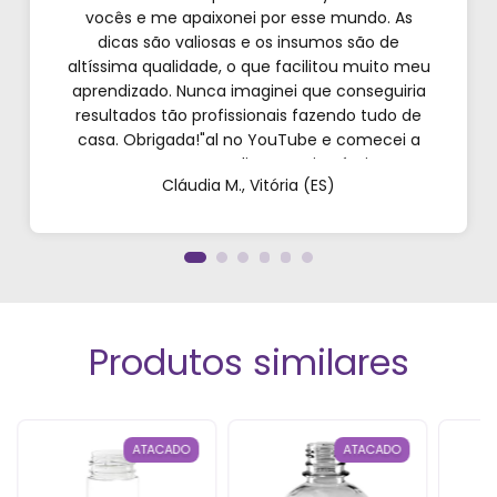
vocês e me apaixonei por esse mundo. As
dicas são valiosas e os insumos são de
altíssima qualidade, o que facilitou muito meu
aprendizado. Nunca imaginei que conseguiria
resultados tão profissionais fazendo tudo de
casa. Obrigada!"al no YouTube e comecei a
testar em casa. As dicas são incríveis e os
Cláudia M., Vitória (ES)
produtos são exatamente como mostram nos
vídeos. Estou viciado em criar meu próprios
perfumes!”
Produtos similares
ATACADO
ATACADO