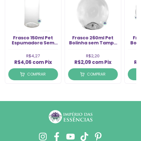
Frasco 150ml Pet
Frasco 260ml Pet
Fra
Espumadora Sem
Bolinha sem Tampa
Bola
Tampa Rosca 42/410
Rosca 28/410 (1un)
Rosc
(1un)
R$4,27
R$2,20
R$4,06
com
Pix
R$2,09
com
Pix
R$
COMPRAR
COMPRAR